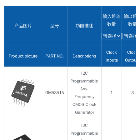
输入通道
输出通
数量
数量
产品图片
型号
功能描述
Clock
Clock
Product picture
PART NO.
Descriptions
Inputs
Outputs
I2C
Programmable
Any-
GM5351A
1
3
Frequency
CMOS Clock
Generator
I2C
Programmable