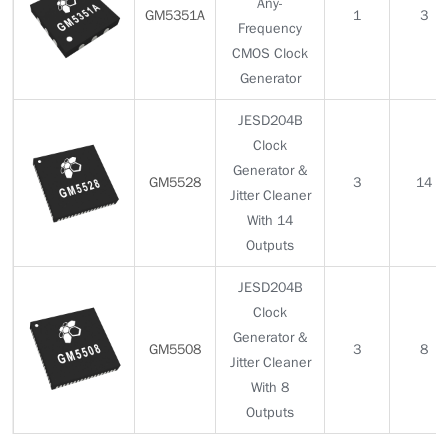
Any-
GM5351A
1
3
Frequency
CMOS Clock
Generator
JESD204B
Clock
Generator &
GM5528
3
14
Jitter Cleaner
With 14
Outputs
JESD204B
Clock
Generator &
GM5508
3
8
Jitter Cleaner
With 8
Outputs