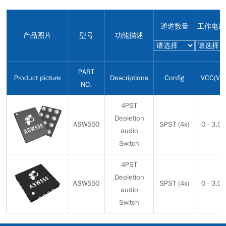
通道数量
工作电压
产品图片
型号
功能描述
PART
Product picture
Descriptions
Config
VCC(V)
NO.
4PST
Depletion
ASW550
SPST (4x)
0 - 3.0
audio
Switch
4PST
Depletion
ASW550
SPST (4x)
0 - 3.0
audio
Switch